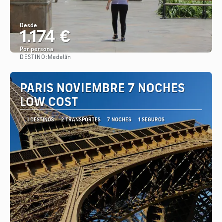
Desde
1.174 €
Por persona
DESTINO:
Medellín
Ver
PARIS NOVIEMBRE 7 NOCHES
LOW COST
1 DESTINOS
2 TRANSPORTES
7 NOCHES
1 SEGUROS