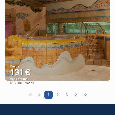
Desde
131 €
Por persona
DESTINO:
Madrid
Ver
1
2
3