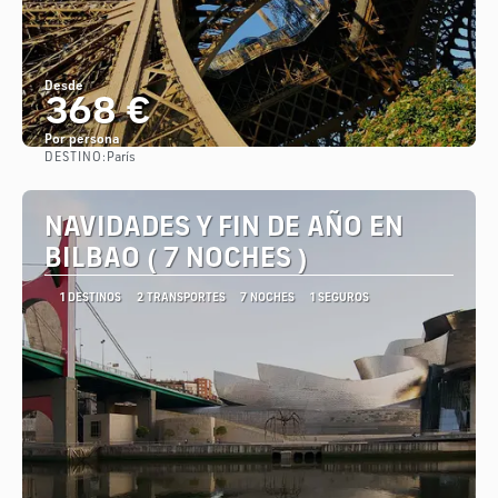
Desde
368 €
Por persona
DESTINO:
París
Ver
NAVIDADES Y FIN DE AÑO EN
BILBAO ( 7 NOCHES )
1 DESTINOS
2 TRANSPORTES
7 NOCHES
1 SEGUROS