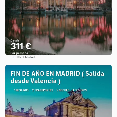
Desde
311 €
Por persona
DESTINO:
Madrid
Ver
FIN DE AÑO EN MADRID ( Salida
desde Valencia )
1 DESTINOS
2 TRANSPORTES
5 NOCHES
1 SEGUROS