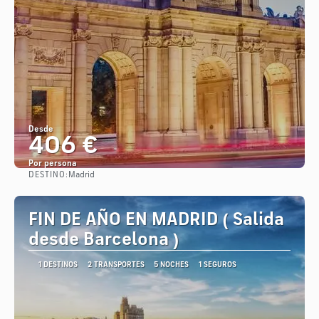
Desde
406 €
Por persona
DESTINO:
Madrid
Ver
FIN DE AÑO EN MADRID ( Salida
desde Barcelona )
1 DESTINOS
2 TRANSPORTES
5 NOCHES
1 SEGUROS