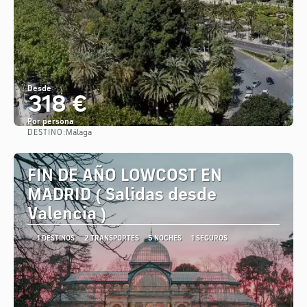
Desde
318 €
Por persona
DESTINO:
Málaga
Ver
FIN DE AÑO LOWCOST EN
MADRID ( Salidas desde
Valencia )
1 DESTINOS
2 TRANSPORTES
5 NOCHES
1 SEGUROS