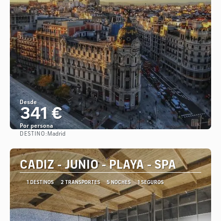
Desde
341 €
Por persona
DESTINO:
Madrid
Ver
CADIZ - JUNIO - PLAYA - SPA
1 DESTINOS
2 TRANSPORTES
5 NOCHES
1 SEGUROS