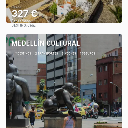
Desde
327 €
Por persona
DESTINO:
Cádiz
Ver
MEDELLÍN CULTURAL
1 DESTINOS
2 TRANSPORTES
8 NOCHES
1 SEGUROS