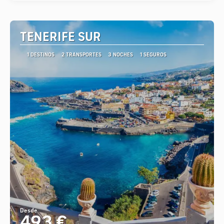
TENERIFE SUR
1 DESTINOS
2 TRANSPORTES
3 NOCHES
1 SEGUROS
Desde
493 €