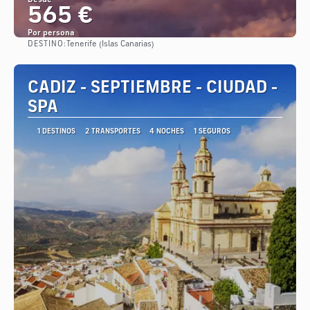
Desde
565 €
Por persona
DESTINO:
Tenerife (Islas Canarias)
Ver
CADIZ - SEPTIEMBRE - CIUDAD -
SPA
1 DESTINOS
2 TRANSPORTES
4 NOCHES
1 SEGUROS