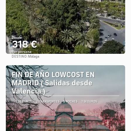
Desde
318 €
Por persona
DESTINO:
Málaga
Ver
FIN DE AÑO LOWCOST EN
MADRID ( Salidas desde
Valencia )
1 DESTINOS
2 TRANSPORTES
5 NOCHES
1 SEGUROS