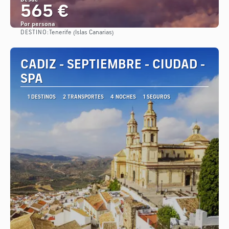
Desde
565 €
Por persona
DESTINO:
Tenerife (Islas Canarias)
Ver
CADIZ - SEPTIEMBRE - CIUDAD -
SPA
1 DESTINOS
2 TRANSPORTES
4 NOCHES
1 SEGUROS