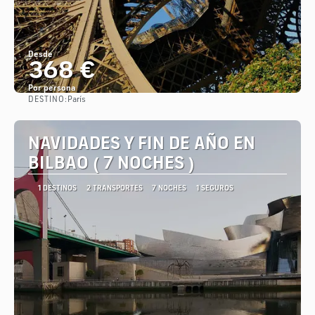
Desde
368 €
Por persona
DESTINO:
París
Ver
NAVIDADES Y FIN DE AÑO EN
BILBAO ( 7 NOCHES )
1 DESTINOS
2 TRANSPORTES
7 NOCHES
1 SEGUROS