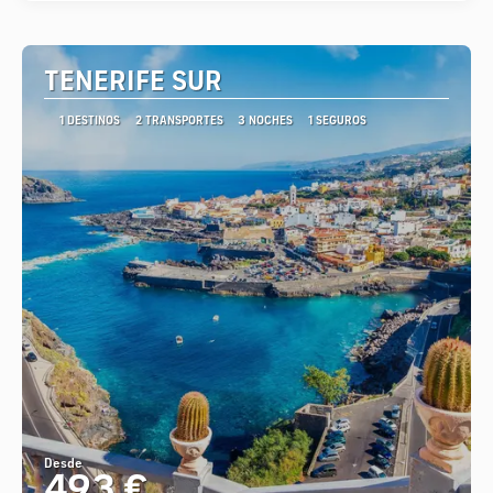
TENERIFE SUR
1 DESTINOS
2 TRANSPORTES
3 NOCHES
1 SEGUROS
Desde
493 €