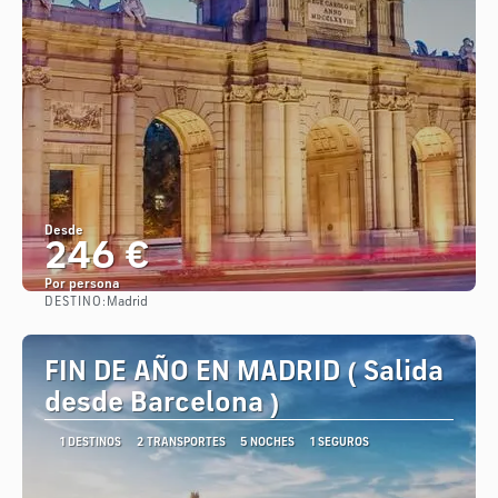
Desde
246 €
Por persona
DESTINO:
Madrid
Ver
FIN DE AÑO EN MADRID ( Salida
desde Barcelona )
1 DESTINOS
2 TRANSPORTES
5 NOCHES
1 SEGUROS