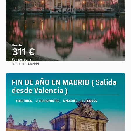
Desde
311 €
Por persona
DESTINO:
Madrid
Ver
FIN DE AÑO EN MADRID ( Salida
desde Valencia )
1 DESTINOS
2 TRANSPORTES
5 NOCHES
1 SEGUROS