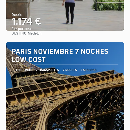
Desde
1.174 €
Por persona
DESTINO:
Medellín
Ver
PARIS NOVIEMBRE 7 NOCHES
LOW COST
1 DESTINOS
2 TRANSPORTES
7 NOCHES
1 SEGUROS