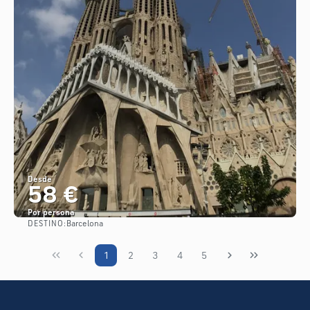
Desde
58 €
Por persona
DESTINO:
Barcelona
Ver
1
2
3
4
5