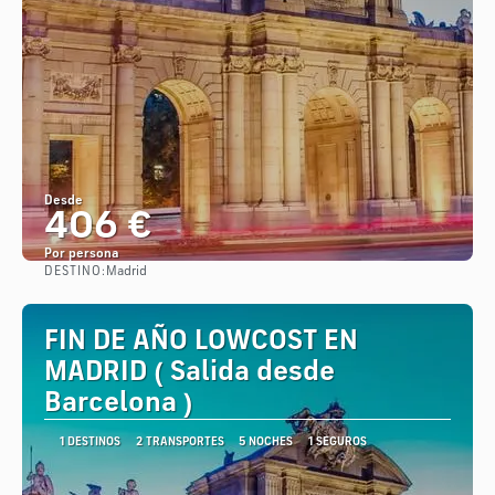
Desde
406 €
Por persona
DESTINO:
Madrid
Ver
FIN DE AÑO LOWCOST EN
MADRID ( Salida desde
Barcelona )
1 DESTINOS
2 TRANSPORTES
5 NOCHES
1 SEGUROS