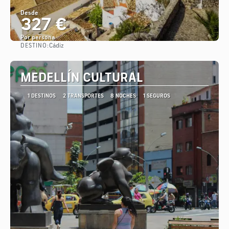
Desde
327 €
Por persona
DESTINO:
Cádiz
Ver
MEDELLÍN CULTURAL
1 DESTINOS
2 TRANSPORTES
8 NOCHES
1 SEGUROS