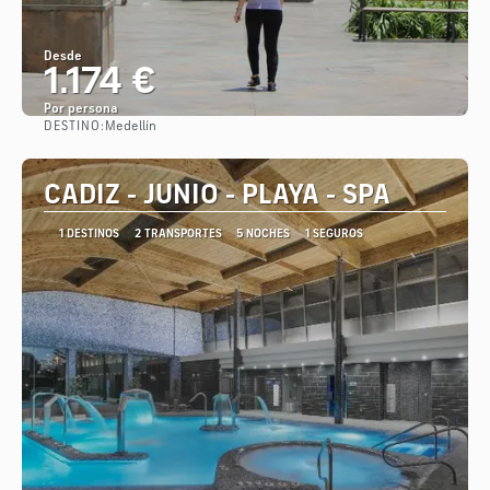
Desde
1.174 €
Por persona
DESTINO:
Medellín
Ver
CADIZ - JUNIO - PLAYA - SPA
1 DESTINOS
2 TRANSPORTES
5 NOCHES
1 SEGUROS