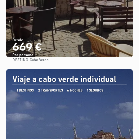
Desde
669 €
Por persona
DESTINO:
Cabo Verde
Ver
Viaje a cabo verde individual
1 DESTINOS
2 TRANSPORTES
6 NOCHES
1 SEGUROS