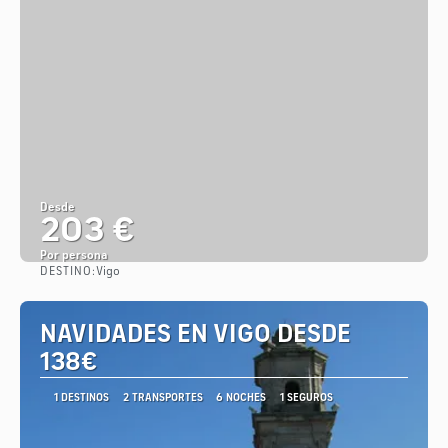
Desde
203 €
Por persona
DESTINO:
Vigo
Ver
NAVIDADES EN VIGO DESDE
138€
1 DESTINOS
2 TRANSPORTES
6 NOCHES
1 SEGUROS