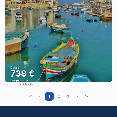
Desde
738 €
Por persona
DESTINO:
Malta
Ver
1
2
3