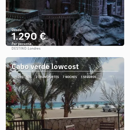
Desde
1.290 €
Por persona
DESTINO:
Londres
Ver
Cabo verde lowcost
1 DESTINOS
2 TRANSPORTES
7 NOCHES
1 SEGUROS