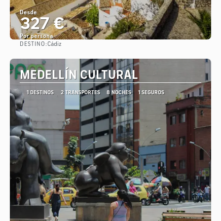
Desde
327 €
Por persona
DESTINO:
Cádiz
Ver
MEDELLÍN CULTURAL
1 DESTINOS
2 TRANSPORTES
8 NOCHES
1 SEGUROS