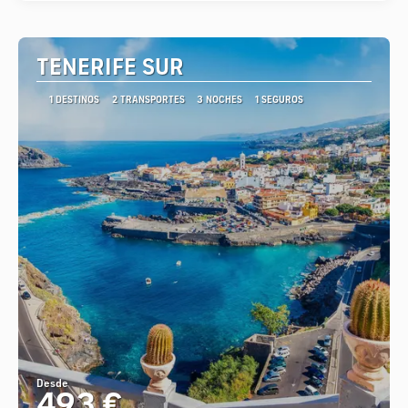
TENERIFE SUR
1 DESTINOS
2 TRANSPORTES
3 NOCHES
1 SEGUROS
Desde
493 €