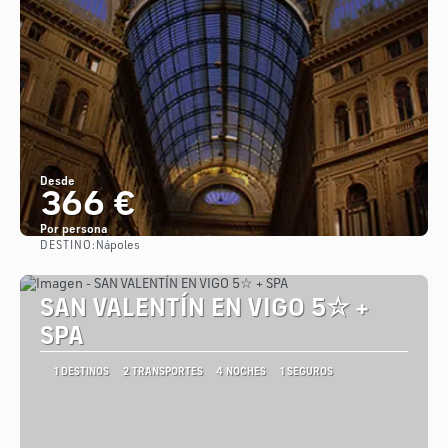
Desde
366 €
Por persona
DESTINO:
Nápoles
Ver
SAN VALENTÍN EN VIGO 5☆ +
SPA
1 DESTINOS
2 TRANSPORTES
4 NOCHES
1 SEGUROS