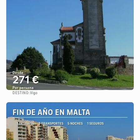
Desde
271 €
Por persona
DESTINO:
Vigo
Ver
FIN DE AÑO EN MALTA
1 DESTINOS
2 TRANSPORTES
5 NOCHES
1 SEGUROS