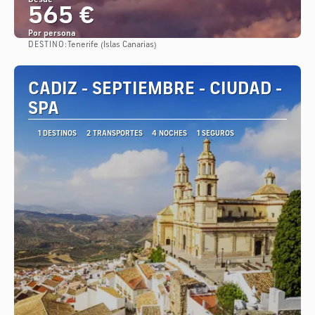
Desde
565 €
Por persona
DESTINO:
Tenerife (Islas Canarias)
Ver
CADIZ - SEPTIEMBRE - CIUDAD -
SPA
1 DESTINOS
2 TRANSPORTES
4 NOCHES
1 SEGUROS